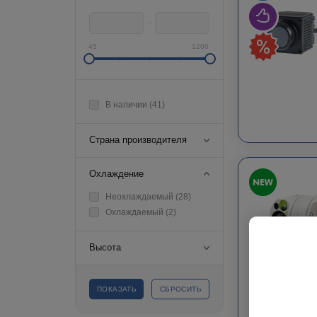
45
1200
В наличии (
41
)
Страна производителя
Охлаждение
Неохлаждаемый (
28
)
Охлаждаемый (
2
)
Высота