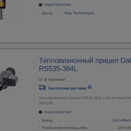
Характеристики
Бренд
IRay Technologies
Тепловизионный прицел Dali
RS535-384L
В наличии
Бесплатная доставка
Тепловизионный прицел RS535-384L c объективом 3
384х288
Характеристики
Бренд
DALI-IRtec
Разрешение матрицы,пикс.
384×28