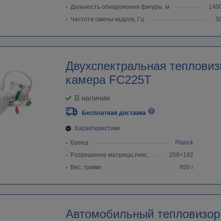
Дальность обнаружения фигуры, м
140
Частота смены кадров, Гц
5
Двухспектральная тепловиз
камера FC225T
В наличии
Бесплатная доставка
Характеристики
Бренд
Planck
Разрешение матрицы,пикс.
256×192
Вес, грамм
950 г
Автомобильный тепловизор 