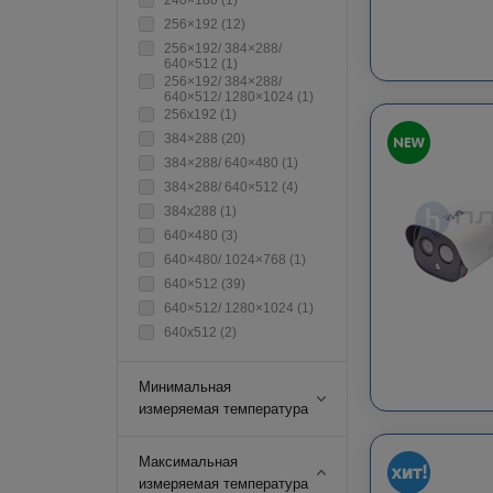
240×180 (
1
)
256×192 (
12
)
256×192/ 384×288/
640×512 (
1
)
256×192/ 384×288/
640×512/ 1280×1024 (
1
)
256х192 (
1
)
384×288 (
20
)
384×288/ 640×480 (
1
)
384×288/ 640×512 (
4
)
384х288 (
1
)
640×480 (
3
)
640×480/ 1024×768 (
1
)
640×512 (
39
)
640×512/ 1280×1024 (
1
)
640х512 (
2
)
Минимальная
измеряемая температура
Максимальная
измеряемая температура