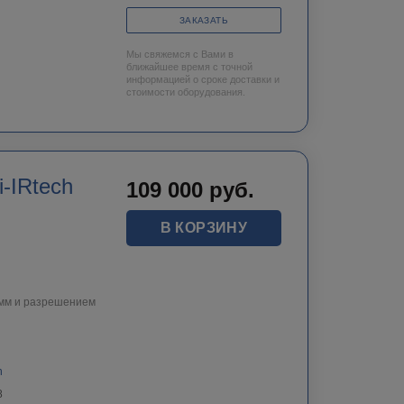
ЗАКАЗАТЬ
Мы свяжемся с Вами в
ближайшее время с точной
информацией о сроке доставки и
стоимости оборудования.
-IRtech
109 000
руб.
В КОРЗИНУ
5мм и разрешением
h
8