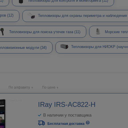
11)
Тепловизоры для контроля и мониторинга
(11)
еров
(12)
Тепловизоры для охраны периметра и наблюдения
Тепловизоры для поиска утечек газа
(11)
Морские теп
Тепловизоры для НИОКР (науч
епловизионные модули
(34)
По алфавиту
По цене
IRay IRS-AC822-H
В наличии у поставщика
Бесплатная доставка