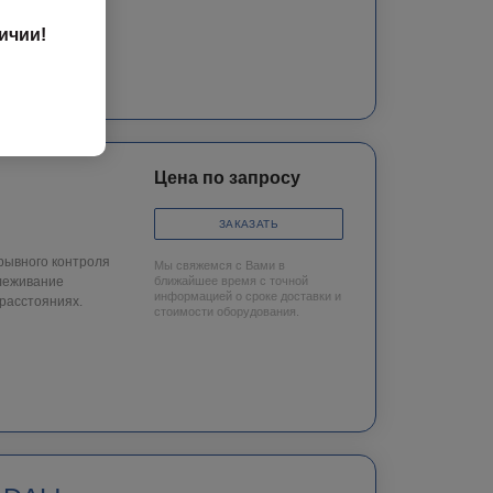
ичии!
Цена по запросу
ЗАКАЗАТЬ
рывного контроля
Мы свяжемся с Вами в
леживание
ближайшее время с точной
информацией о сроке доставки и
 расстояниях.
стоимости оборудования.