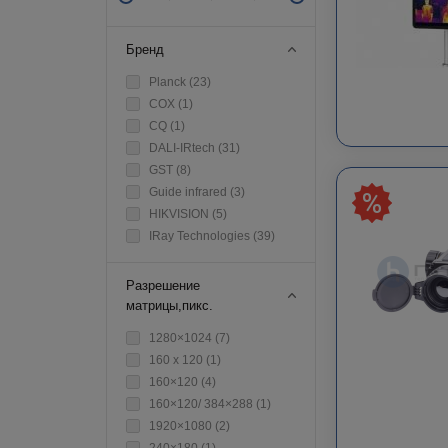
Бренд
Planck (
23
)
COX (
1
)
CQ (
1
)
DALI-IRtech (
31
)
GST (
8
)
Guide infrared (
3
)
HIKVISION (
5
)
IRay Technologies (
39
)
Разрешение
матрицы,пикс.
1280×1024 (
7
)
160 x 120 (
1
)
160×120 (
4
)
160×120/ 384×288 (
1
)
1920×1080 (
2
)