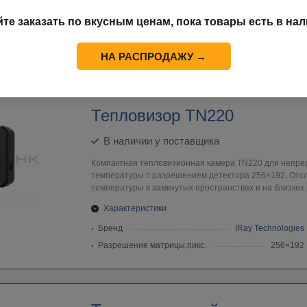
Бренд
CQ
йте заказать по вкусным ценам, пока товары есть в нал
Разрешение матрицы,пикс.
640×512
Частота смены кадров, Гц
50
НА РАСПРОДАЖУ →
Тепловизор TN220
В наличии у поставщика
Компактная тепловизионная камера TN220 для непре
температуры с разрешением детектора 256×192. Отс
температуры в замкнутых пространствах и на близких
Характеристики
Бренд
IRay Technologies
Разрешение матрицы,пикс.
256×192