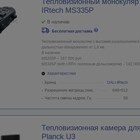
Тепловизионный монокуляр
IRtech MS335P
В наличии
Бесплатная доставка
Тепловизионный монокуляр с высоким разрешением 6
дальностью обнаружения от 1,6 км.
В наличии:
MS335P – 167 000 руб.
MS335P (with LRF/с лазерным дальномером) – 182 000
Характеристики
Бренд
DALI-IRtech
Разрешение матрицы,пикс.
640×512
Частота смены кадров, Гц
50
Тепловизионная камера дл
Planck U3