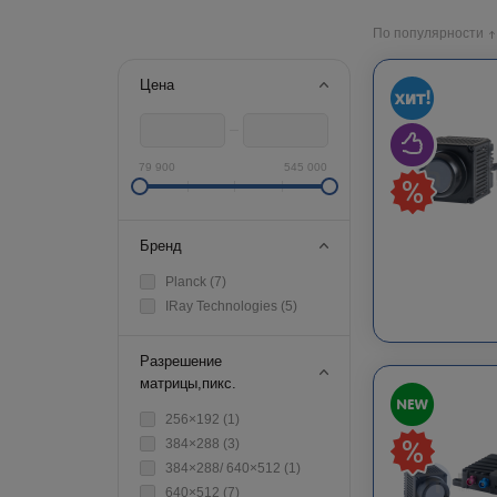
По популярности
Цена
79 900
545 000
Бренд
Planck (
7
)
IRay Technologies (
5
)
Разрешение
матрицы,пикс.
256×192 (
1
)
384×288 (
3
)
384×288/ 640×512 (
1
)
640×512 (
7
)