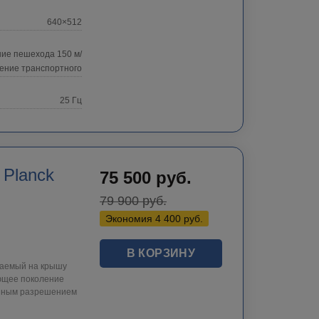
640×512
ие пешехода 150 м/
ение транспортного
25 Гц
 Planck
75 500
руб.
79 900
руб.
Экономия
4 400
руб.
В КОРЗИНУ
ваемый на крышу
ющее поколение
енным разрешением