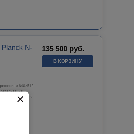
Planck N-
135 500
руб.
В КОРЗИНУ
азрешением 640×512.
я детализация
×
ит тем, кому важно